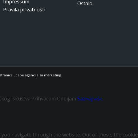
Impressum
Ostalo
Pravila privatnosti
stranica Epepe agencija za marketing
čkog iskustva.
Prihvaćam
Odbijam
Saznaj više
 you navigate through the website. Out of these, the cookie