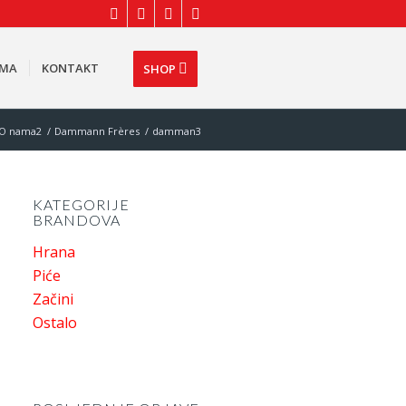
AMA
KONTAKT
SHOP
O nama2
/
Dammann Frѐres
/
damman3
KATEGORIJE
BRANDOVA
Hrana
Piće
Začini
Ostalo