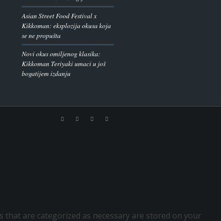
Asian Street Food Festival x
Kikkoman: eksplozija okusa koja
se ne propušta
Novi okus omiljenog klasika:
Kikkoman Teriyaki umaci u još
bogatijem izdanju
s that are categorized as necessary are stored on your