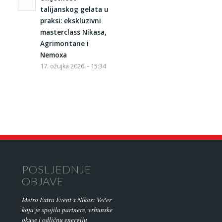
talijanskog gelata u
praksi: ekskluzivni
masterclass Nikasa,
Agrimontane i
Nemoxa
17. ožujka 2026. - 15:34
POSLJEDNJE
OBJAVE
Metro Extra Event x Nikas: Večer
koja je spojila partnere, vrhunske
okuse i odličnu energiju