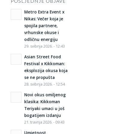
POSLJEDNJE OBJAVE
Metro Extra Event x
Nikas: Večer koja je
spojila partnere,
vrhunske okuse i
odličnu energiju
29. svibnja 2026. - 12:43
Asian Street Food
Festival x Kikkoman:
eksplozija okusa koja
se ne propušta
28. svibnja 2026. - 12:54
Novi okus omiljenog
klasika: Kikkoman
Teriyaki umaci u još
bogatijem izdanju
21. travnja 2026. - 09:43
Umjetnost