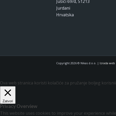
Jušići 69/d, 51213
Jurdani
Hrvatska
Copyright 2026 © Nikas d.o.o. |
Izrada web 
Ova web stranica koristi kolačiće za pružanje boljeg korisni
Zatvori
Privacy Overview
This website uses cookies to improve your experience while